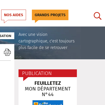
NOS AIDES
GRANDS PROJETS
Avec une vision
SATION
cartographique, c'est toujours
plus facile de se retrouver
PUBLICATION
FEUILLETEZ
MON DÉPARTEMENT
N°44