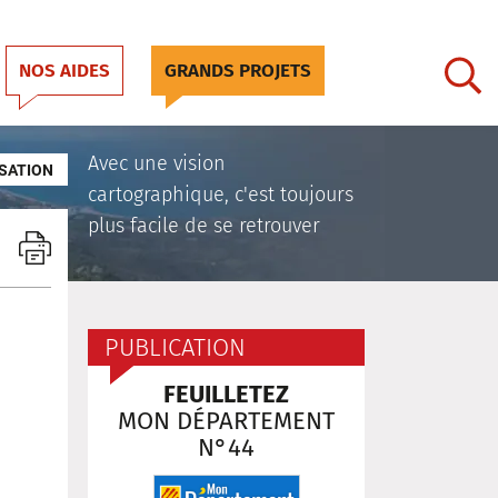
NOS AIDES
GRANDS PROJETS
Avec une vision
SATION
cartographique, c'est toujours
plus facile de se retrouver
PUBLICATION
FEUILLETEZ
MON DÉPARTEMENT
N°44