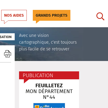
NOS AIDES
GRANDS PROJETS
Avec une vision
SATION
cartographique, c'est toujours
plus facile de se retrouver
PUBLICATION
FEUILLETEZ
MON DÉPARTEMENT
N°44