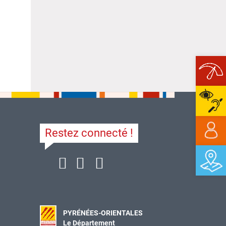
Ope
Restez connecté !
PYRÉNÉES-ORIENTALES
Le Département