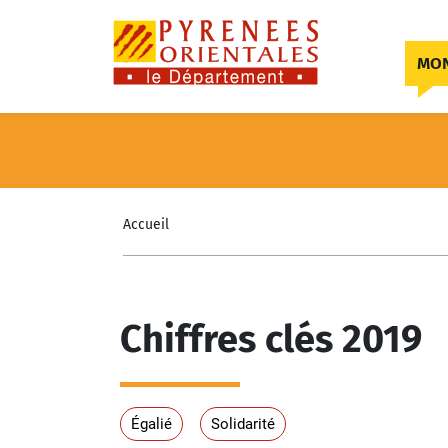
Skip to content
MON
Accueil
Chiffres clés 2019
Égalié
Solidarité