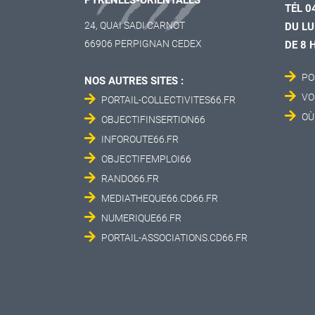
TÉL 0
24, QUAI SADI CARNOT
DU LU
66906 PERPIGNAN CEDEX
DE 8 
PO
NOS AUTRES SITES :
VO
PORTAIL-COLLECTIVITES66.FR
OÙ
OBJECTIFINSERTION66
INFOROUTE66.FR
OBJECTIFEMPLOI66
RANDO66.FR
MEDIATHEQUE66.CD66.FR
NUMERIQUE66.FR
PORTAIL-ASSOCIATIONS.CD66.FR