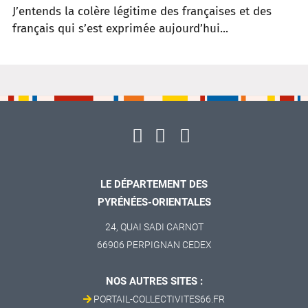
J
’
entends la colère légit
ime des frança
ises et des
français qui
s
’
est exp
rim
ée
aujourd
’
hui.
..
LE DÉPARTEMENT DES
PYRÉNÉES-ORIENTALES
24, QUAI SADI CARNOT
66906 PERPIGNAN CEDEX
NOS AUTRES SITES :
PORTAIL-COLLECTIVITES66.FR