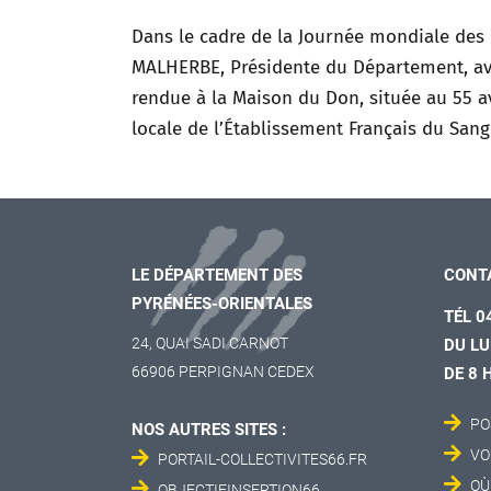
Dans le cadre de la Journée mondiale des 
MALHERBE, Présidente du Département, avec
rendue à la Maison du Don, située au 55 a
locale de l’Établissement Français du Sang
LE DÉPARTEMENT DES
CONT
PYRÉNÉES-ORIENTALES
TÉL 0
24, QUAI SADI CARNOT
DU LU
66906 PERPIGNAN CEDEX
DE 8 
PO
NOS AUTRES SITES :
VO
PORTAIL-COLLECTIVITES66.FR
OÙ
OBJECTIFINSERTION66