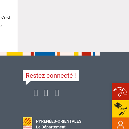
s’est
e
Restez connecté !
Ope
PYRÉNÉES-ORIENTALES
Le Département