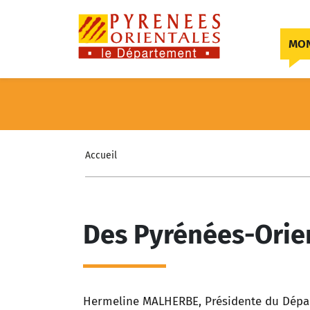
Skip to content
MON
Accueil
Des Pyrénées-Orien
Hermeline MALHERBE, Présidente du Départ