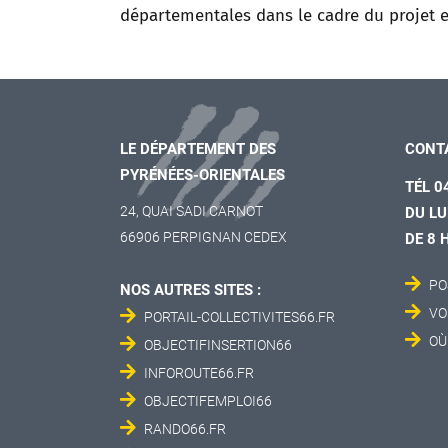
départementales dans le cadre du projet 
LE DÉPARTEMENT DES
CONT
PYRÉNÉES-ORIENTALES
TÉL 0
24, QUAI SADI CARNOT
DU LU
66906 PERPIGNAN CEDEX
DE 8 
PO
NOS AUTRES SITES :
VO
PORTAIL-COLLECTIVITES66.FR
OÙ
OBJECTIFINSERTION66
INFOROUTE66.FR
OBJECTIFEMPLOI66
RANDO66.FR