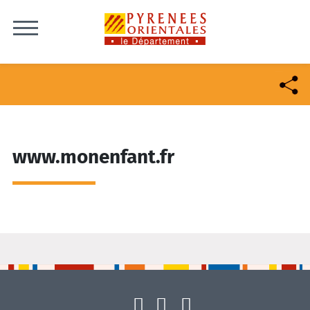
Skip to content
www.monenfant.fr