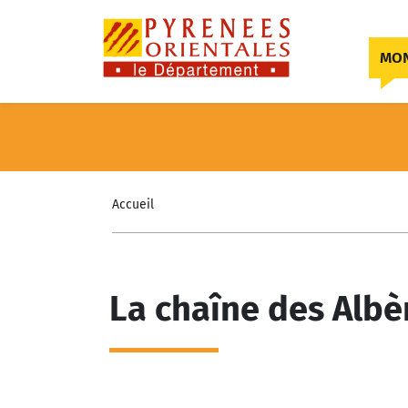
Skip to content
MON
Accueil
La chaîne des Albè