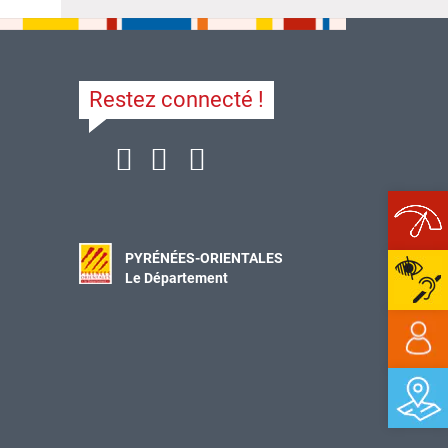
Restez connecté !
Ope
PYRÉNÉES-ORIENTALES
Le Département