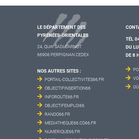
LE DÉPARTEMENT DES
CONT
PYRÉNÉES-ORIENTALES
TÉL 0
24, QUAI SADI CARNOT
DU LU
66906 PERPIGNAN CEDEX
DE 8 
PO
NOS AUTRES SITES :
VO
PORTAIL-COLLECTIVITES66.FR
OÙ
OBJECTIFINSERTION66
INFOROUTE66.FR
OBJECTIFEMPLOI66
RANDO66.FR
MEDIATHEQUE66.CD66.FR
NUMERIQUE66.FR