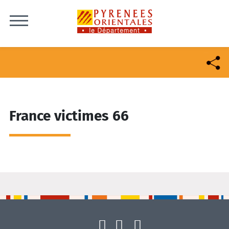
Skip to content
France victimes 66