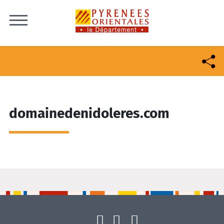
Skip to content
domainedenidoleres.com