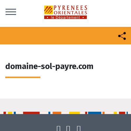
Skip to content
domaine-sol-payre.com