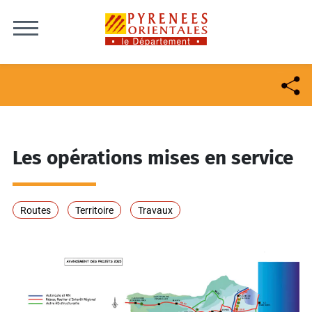
Skip to content
Les opérations mises en service
Routes
Territoire
Travaux