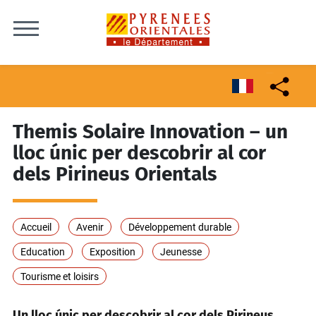
Skip to content
Themis Solaire Innovation – un
lloc únic per descobrir al cor
dels Pirineus Orientals
Accueil
Avenir
Développement durable
Education
Exposition
Jeunesse
Tourisme et loisirs
Un lloc únic per descobrir al cor dels Pirineus