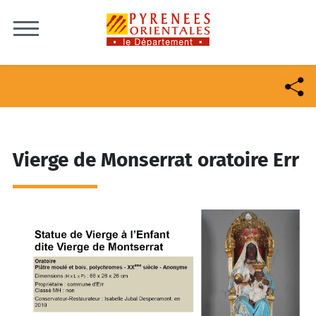
Skip to content
Vierge de Monserrat oratoire Err