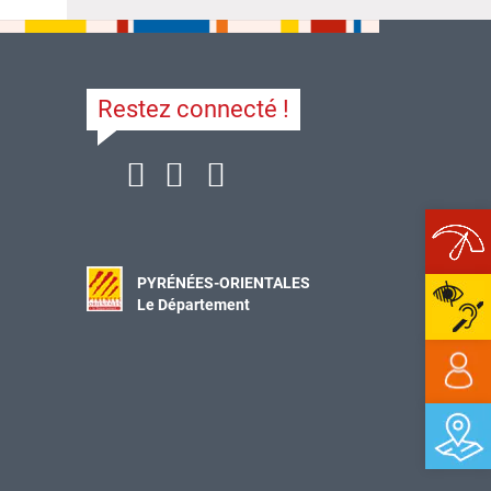
Restez connecté !
Ope
PYRÉNÉES-ORIENTALES
Le Département