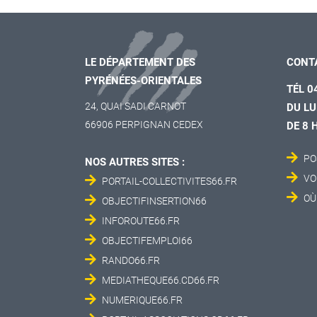
LE DÉPARTEMENT DES
CONT
PYRÉNÉES-ORIENTALES
TÉL 0
24, QUAI SADI CARNOT
DU LU
66906 PERPIGNAN CEDEX
DE 8 
PO
NOS AUTRES SITES :
VO
PORTAIL-COLLECTIVITES66.FR
OÙ
OBJECTIFINSERTION66
INFOROUTE66.FR
OBJECTIFEMPLOI66
RANDO66.FR
MEDIATHEQUE66.CD66.FR
NUMERIQUE66.FR