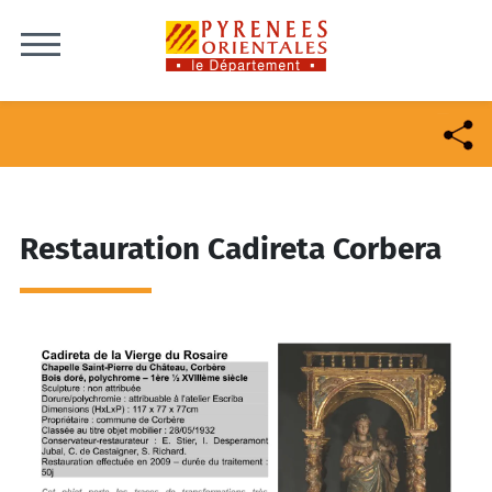
Skip to content
Restauration Cadireta Corbera