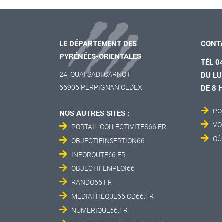
LE DÉPARTEMENT DES
CONT
PYRÉNÉES-ORIENTALES
TÉL 0
24, QUAI SADI CARNOT
DU LU
66906 PERPIGNAN CEDEX
DE 8 
PO
NOS AUTRES SITES :
VO
PORTAIL-COLLECTIVITES66.FR
OÙ
OBJECTIFINSERTION66
INFOROUTE66.FR
OBJECTIFEMPLOI66
RANDO66.FR
MEDIATHEQUE66.CD66.FR
NUMERIQUE66.FR