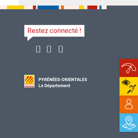
Restez connecté !
Ope
PYRÉNÉES-ORIENTALES
Le Département