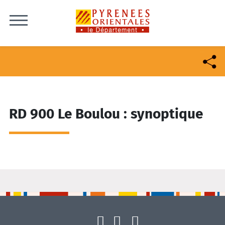
Skip to content
RD 900 Le Boulou : synoptique