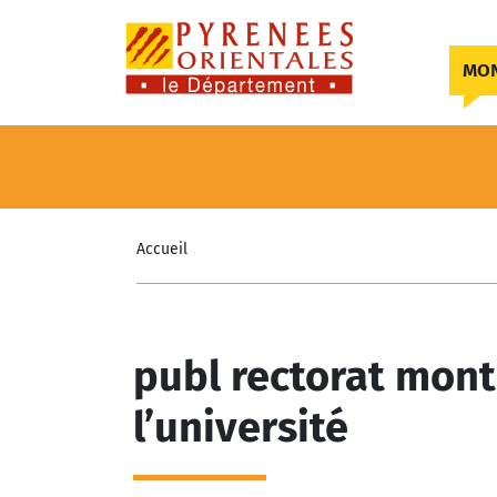
Skip to content
MON
Accueil
publ rectorat montp
l’université