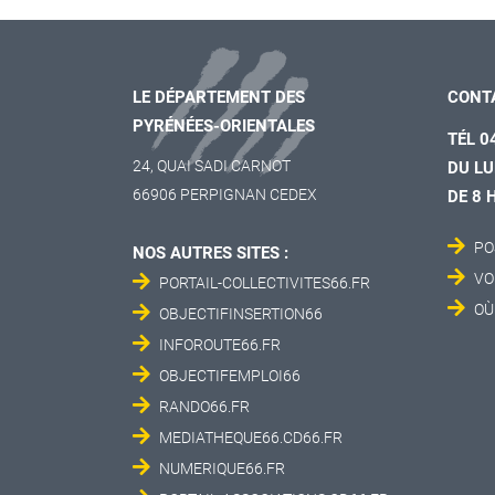
LE DÉPARTEMENT DES
CONT
PYRÉNÉES-ORIENTALES
TÉL 0
24, QUAI SADI CARNOT
DU LU
66906 PERPIGNAN CEDEX
DE 8 
PO
NOS AUTRES SITES :
VO
PORTAIL-COLLECTIVITES66.FR
OÙ
OBJECTIFINSERTION66
INFOROUTE66.FR
OBJECTIFEMPLOI66
RANDO66.FR
MEDIATHEQUE66.CD66.FR
NUMERIQUE66.FR