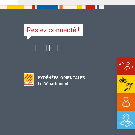
Restez connecté !
Ope
PYRÉNÉES-ORIENTALES
Le Département