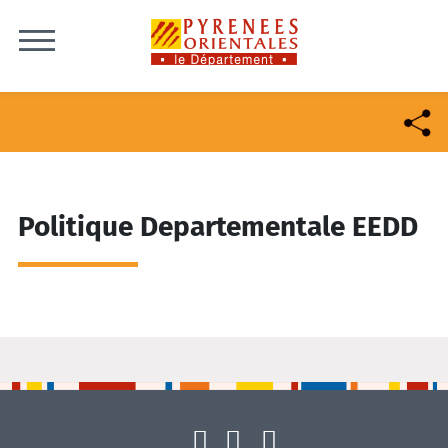
Skip to content
Politique Departementale EEDD