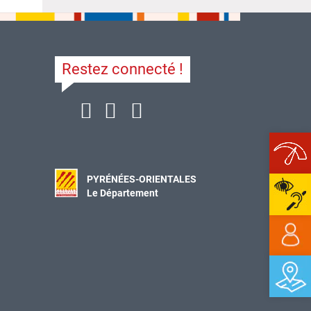
Restez connecté !
Ope
PYRÉNÉES-ORIENTALES
Le Département