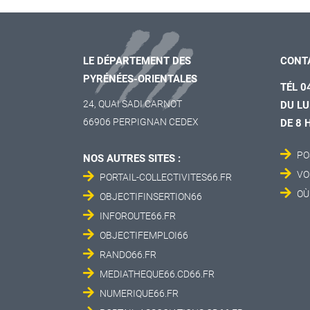
LE DÉPARTEMENT DES
CONT
PYRÉNÉES-ORIENTALES
TÉL 0
24, QUAI SADI CARNOT
DU LU
66906 PERPIGNAN CEDEX
DE 8 
PO
NOS AUTRES SITES :
VO
PORTAIL-COLLECTIVITES66.FR
OÙ
OBJECTIFINSERTION66
INFOROUTE66.FR
OBJECTIFEMPLOI66
RANDO66.FR
MEDIATHEQUE66.CD66.FR
NUMERIQUE66.FR