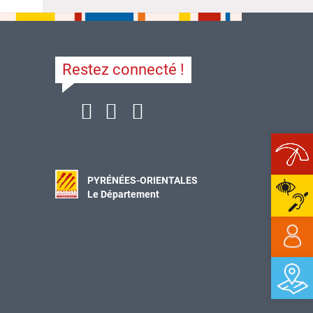
Restez connecté !
Ope
PYRÉNÉES-ORIENTALES
Le Département