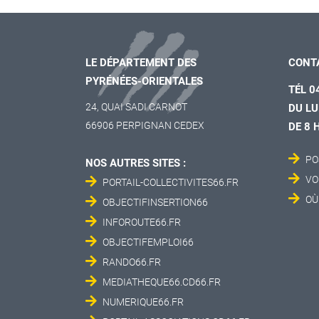
LE DÉPARTEMENT DES
CONT
PYRÉNÉES-ORIENTALES
TÉL 0
24, QUAI SADI CARNOT
DU LU
66906 PERPIGNAN CEDEX
DE 8 
PO
NOS AUTRES SITES :
VO
PORTAIL-COLLECTIVITES66.FR
OÙ
OBJECTIFINSERTION66
INFOROUTE66.FR
OBJECTIFEMPLOI66
RANDO66.FR
MEDIATHEQUE66.CD66.FR
NUMERIQUE66.FR