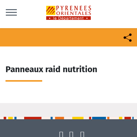
Skip to content
Panneaux raid nutrition