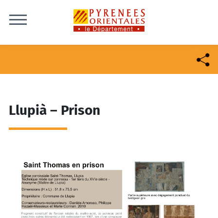
Skip to content
Llupià – Prison