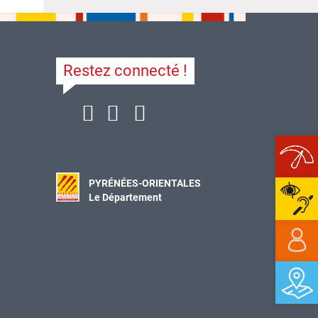
Restez connecté !
Ope
PYRÉNÉES-ORIENTALES
Le Département