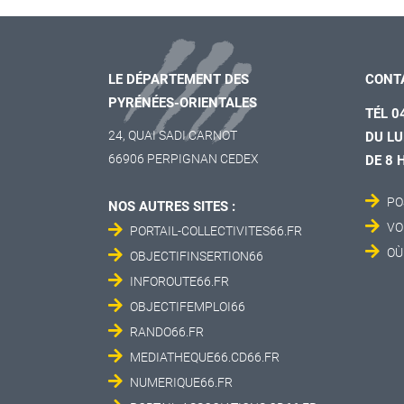
LE DÉPARTEMENT DES
CONT
PYRÉNÉES-ORIENTALES
TÉL 0
24, QUAI SADI CARNOT
DU LU
66906 PERPIGNAN CEDEX
DE 8 
PO
NOS AUTRES SITES :
VO
PORTAIL-COLLECTIVITES66.FR
OÙ
OBJECTIFINSERTION66
INFOROUTE66.FR
OBJECTIFEMPLOI66
RANDO66.FR
MEDIATHEQUE66.CD66.FR
NUMERIQUE66.FR