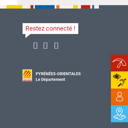
Restez connecté !
Ope
PYRÉNÉES-ORIENTALES
Le Département