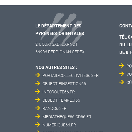
LE DÉPARTEMENT DES
CONT
PYRÉNÉES-ORIENTALES
TÉL 0
24, QUAI SADI CARNOT
DU LU
66906 PERPIGNAN CEDEX
DE 8 
PO
NOS AUTRES SITES :
VO
PORTAIL-COLLECTIVITES66.FR
OÙ
OBJECTIFINSERTION66
INFOROUTE66.FR
OBJECTIFEMPLOI66
RANDO66.FR
MEDIATHEQUE66.CD66.FR
NUMERIQUE66.FR