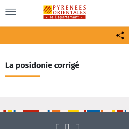
Skip to content
La posidonie corrigé