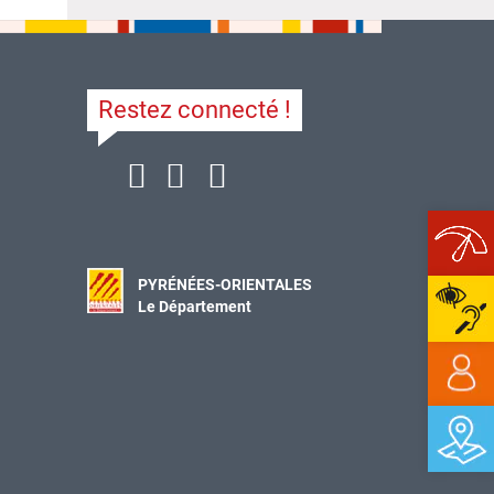
Restez connecté !
Ope
PYRÉNÉES-ORIENTALES
Le Département