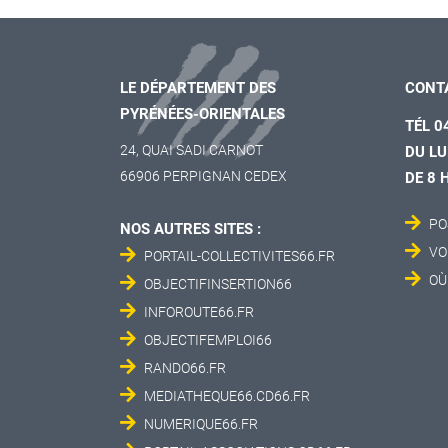
LE DÉPARTEMENT DES
CONT
PYRÉNÉES-ORIENTALES
TÉL 0
24, QUAI SADI CARNOT
DU LU
66906 PERPIGNAN CEDEX
DE 8 
PO
NOS AUTRES SITES :
VO
PORTAIL-COLLECTIVITES66.FR
OÙ
OBJECTIFINSERTION66
INFOROUTE66.FR
OBJECTIFEMPLOI66
RANDO66.FR
MEDIATHEQUE66.CD66.FR
NUMERIQUE66.FR