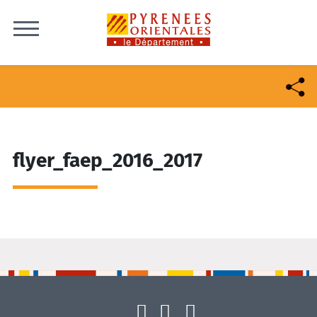
Skip to content
flyer_faep_2016_2017