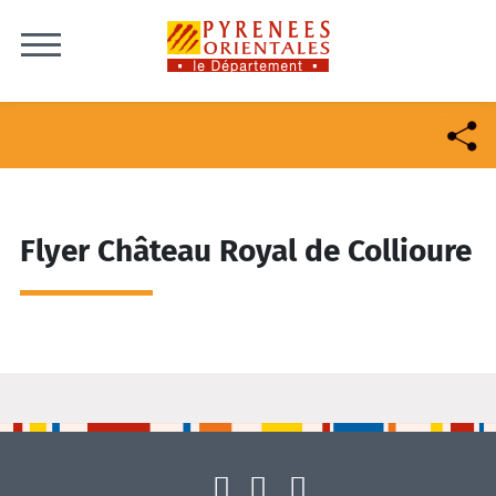
Skip to content
Flyer Château Royal de Collioure