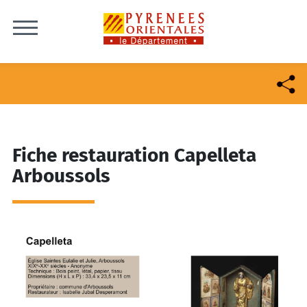
Skip to content
Fiche restauration Capelleta
Arboussols