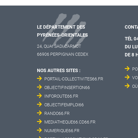
LE DÉPARTEMENT DES
CONT
PYRÉNÉES-ORIENTALES
TÉL 0
24, QUAI SADI CARNOT
DU LU
66906 PERPIGNAN CEDEX
DE 8 
PO
NOS AUTRES SITES :
VO
PORTAIL-COLLECTIVITES66.FR
OÙ
OBJECTIFINSERTION66
INFOROUTE66.FR
OBJECTIFEMPLOI66
RANDO66.FR
MEDIATHEQUE66.CD66.FR
NUMERIQUE66.FR