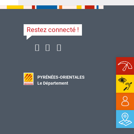
Restez connecté !
Ope
PYRÉNÉES-ORIENTALES
Le Département