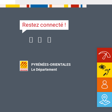
Restez connecté !
Ope
PYRÉNÉES-ORIENTALES
Le Département