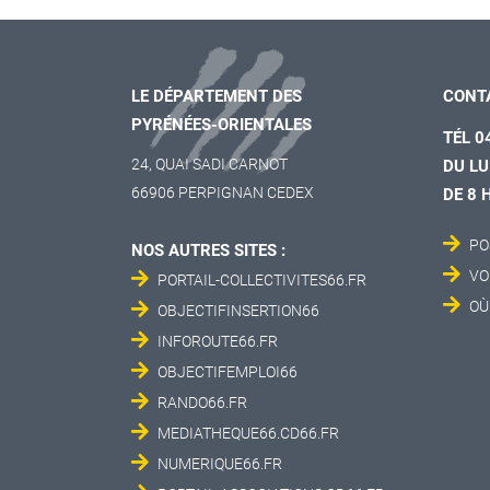
LE DÉPARTEMENT DES
CONT
PYRÉNÉES-ORIENTALES
TÉL 0
24, QUAI SADI CARNOT
DU LU
66906 PERPIGNAN CEDEX
DE 8 
PO
NOS AUTRES SITES :
VO
PORTAIL-COLLECTIVITES66.FR
OÙ
OBJECTIFINSERTION66
INFOROUTE66.FR
OBJECTIFEMPLOI66
RANDO66.FR
MEDIATHEQUE66.CD66.FR
NUMERIQUE66.FR