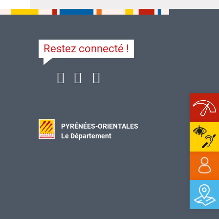
Restez connecté !
Ope
PYRÉNÉES-ORIENTALES
Le Département