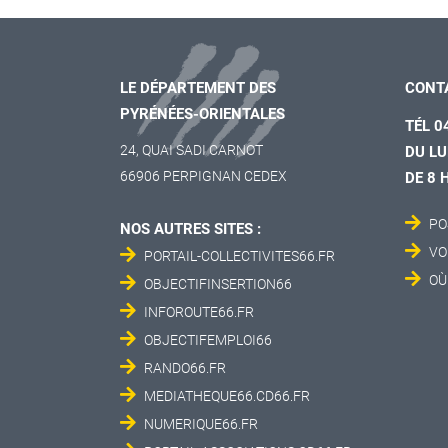
LE DÉPARTEMENT DES
CONT
PYRÉNÉES-ORIENTALES
TÉL 0
24, QUAI SADI CARNOT
DU LU
66906 PERPIGNAN CEDEX
DE 8 
PO
NOS AUTRES SITES :
VO
PORTAIL-COLLECTIVITES66.FR
OÙ
OBJECTIFINSERTION66
INFOROUTE66.FR
OBJECTIFEMPLOI66
RANDO66.FR
MEDIATHEQUE66.CD66.FR
NUMERIQUE66.FR