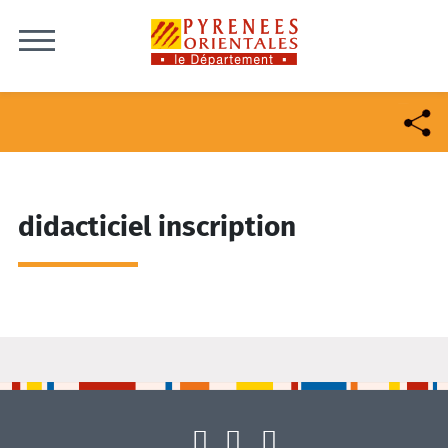
Skip to content
didacticiel inscription