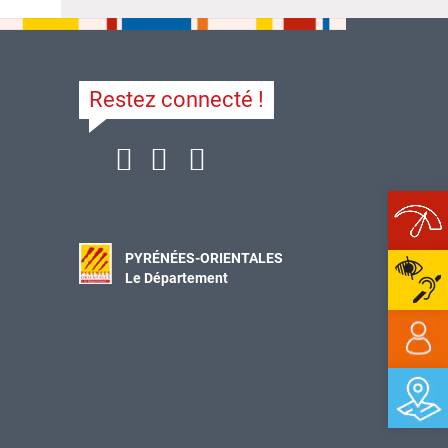
Restez connecté !
Ope
PYRÉNÉES-ORIENTALES
Le Département