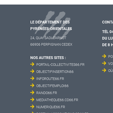
LE DÉPARTEMENT DES
CONT
PYRÉNÉES-ORIENTALES
TÉL 0
24, QUAI SADI CARNOT
DU LU
66906 PERPIGNAN CEDEX
DE 8 
PO
NOS AUTRES SITES :
VO
PORTAIL-COLLECTIVITES66.FR
OÙ
OBJECTIFINSERTION66
INFOROUTE66.FR
OBJECTIFEMPLOI66
RANDO66.FR
MEDIATHEQUE66.CD66.FR
NUMERIQUE66.FR