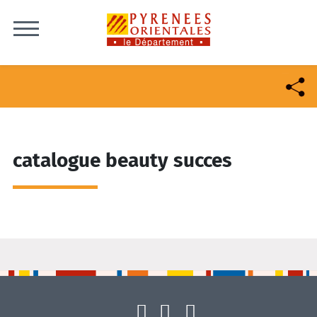
Skip to content
catalogue beauty succes