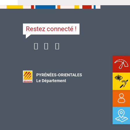
Restez connecté !
Ope
PYRÉNÉES-ORIENTALES
Le Département