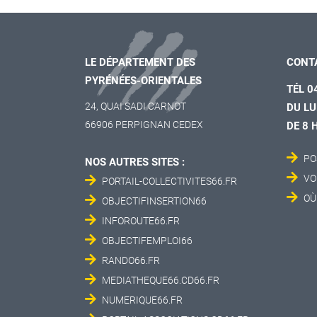
LE DÉPARTEMENT DES
CONT
PYRÉNÉES-ORIENTALES
TÉL 0
24, QUAI SADI CARNOT
DU LU
66906 PERPIGNAN CEDEX
DE 8 
PO
NOS AUTRES SITES :
VO
PORTAIL-COLLECTIVITES66.FR
OÙ
OBJECTIFINSERTION66
INFOROUTE66.FR
OBJECTIFEMPLOI66
RANDO66.FR
MEDIATHEQUE66.CD66.FR
NUMERIQUE66.FR