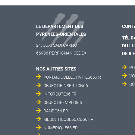
LE DÉPARTEMENT DES
CONT
PYRÉNÉES-ORIENTALES
TÉL 0
24, QUAI SADI CARNOT
DU LU
66906 PERPIGNAN CEDEX
DE 8 
PO
NOS AUTRES SITES :
VO
PORTAIL-COLLECTIVITES66.FR
OÙ
OBJECTIFINSERTION66
INFOROUTE66.FR
OBJECTIFEMPLOI66
RANDO66.FR
MEDIATHEQUE66.CD66.FR
NUMERIQUE66.FR