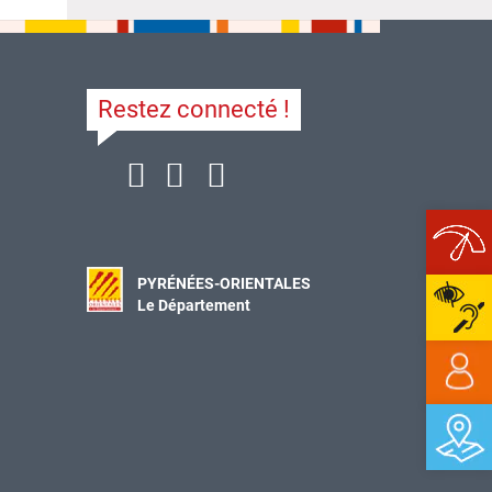
Restez connecté !
Ope
PYRÉNÉES-ORIENTALES
Le Département