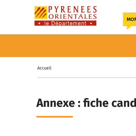
Skip to content
MON
Accueil
Annexe : fiche can