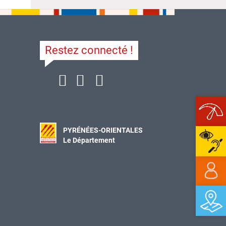
Restez connecté !
Ope
PYRÉNÉES-ORIENTALES
Le Département