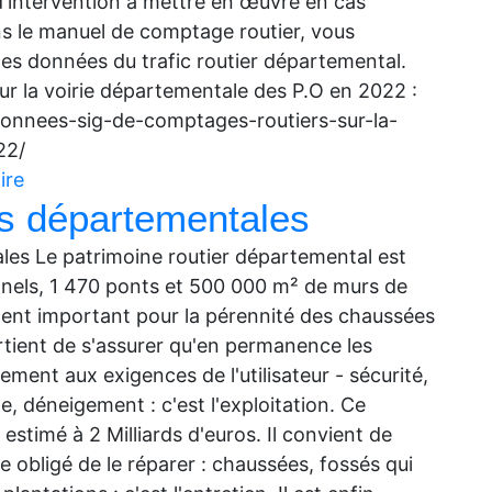
 d'intervention à mettre en œuvre en cas
s le manuel de comptage routier, vous
t les données du trafic routier départemental.
 la voirie départementale des P.O en 2022 :
donnees-sig-de-comptages-routiers-sur-la-
22/
ire
tes départementales
ales Le patrimoine routier départemental est
nnels, 1 470 ponts et 500 000 m² de murs de
ent important pour la pérennité des chaussées
artient de s'assurer qu'en permanence les
ment aux exigences de l'utilisateur - sécurité,
e, déneigement : c'est l'exploitation. Ce
estimé à 2 Milliards d'euros. Il convient de
e obligé de le réparer : chaussées, fossés qui