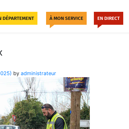
 DÉPARTEMENT
À MON SERVICE
EN DIRECT
x
2025)
by
administrateur