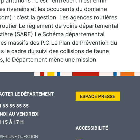
lantations : c'est l'entretien. Il est enfin
les riverains et les occupants du domaine
om) : c'est la gestion. Les agences routières
 routier Le règlement de voirie départemental
estière (SARF) Le Schéma départemental
des massifs des P.O Le Plan de Prévention du
 le cadre du suivi des collisions de faune
es, le Département mène une mission
ACTER LE DÉPARTEMENT
ESPACE PRESSE
4 68 85 85 85
NDI AU VENDREDI
H 15 À 17 H
ACCESSIBILITÉ
SER UNE QUESTION