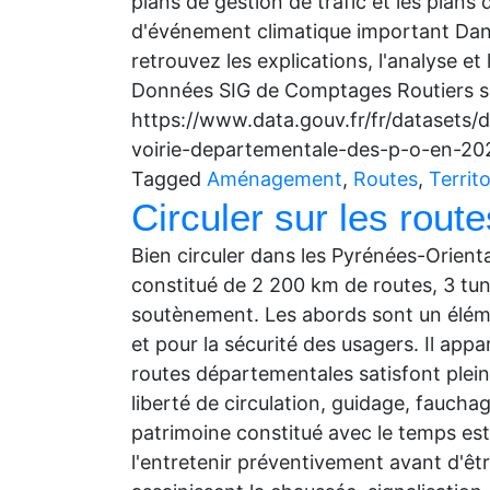
plans de gestion de trafic et les plans
d'événement climatique important Dan
retrouvez les explications, l'analyse e
Données SIG de Comptages Routiers sur
https://www.data.gouv.fr/fr/datasets/
voirie-departementale-des-p-o-en-20
Tagged
Aménagement
,
Routes
,
Territo
Circuler sur les rou
Bien circuler dans les Pyrénées-Orient
constitué de 2 200 km de routes, 3 tu
soutènement. Les abords sont un élém
et pour la sécurité des usagers. Il app
routes départementales satisfont pleine
liberté de circulation, guidage, fauchag
patrimoine constitué avec le temps est 
l'entretenir préventivement avant d'êtr