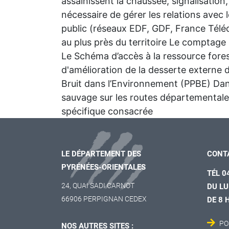
assainissent la chaussée, signalisation, p
nécessaire de gérer les relations avec 
public (réseaux EDF, GDF, France Téléc
au plus près du territoire Le comptage
Le Schéma d’accès à la ressource for
d'amélioration de la desserte externe 
Bruit dans l’Environnement (PPBE) Dans
sauvage sur les routes départemental
spécifique consacrée
LE DÉPARTEMENT DES
CONT
PYRÉNÉES-ORIENTALES
TÉL 0
24, QUAI SADI CARNOT
DU LU
66906 PERPIGNAN CEDEX
DE 8 
PO
NOS AUTRES SITES :