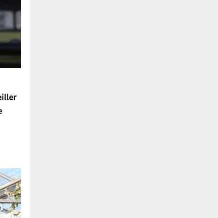
iller
e