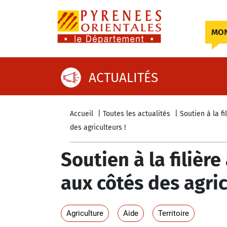
Skip to content
MON
ACTUALITÉS
Accueil
Toutes les actualités
Soutien à la f
des agriculteurs !
Soutien à la filièr
aux côtés des agric
Agriculture
Aide
Territoire