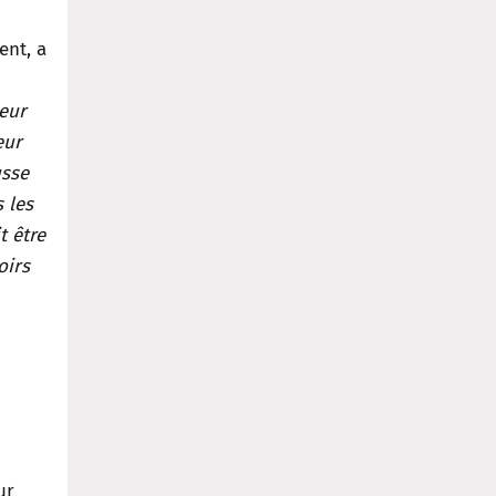
ent, a
leur
eur
usse
 les
t être
oirs
ur