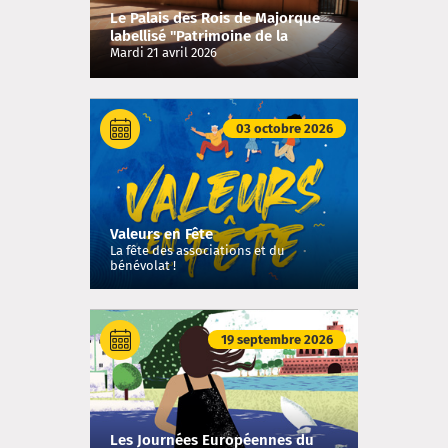
Le Palais des Rois de Majorque
labellisé "Patrimoine de la
Diplomatie"
Mardi 21 avril 2026
03 octobre 2026
Valeurs en Fête
La fête des associations et du
bénévolat !
19 septembre 2026
Les Journées Européennes du