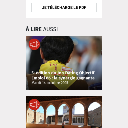
JE TÉLÉCHARGE LE PDF
À LIRE
AUSSI
5ᵉ édition du Jon Dating Objectif
Emploi 66 : la synergie gagnante
pour le retour à l'emploi !
Mardi 14 octobre 2025