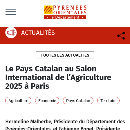
Skip to content
ACTUALITÉS
TOUTES LES ACTUALITÉS
Le Pays Catalan au Salon
International de l’Agriculture
2025 à Paris
Agriculture
Economie
Pays Catalan
Territoire
Hermeline Malherbe, Présidente du Département des
Pyrénées-Orientales, et Fabienne Bonet, Présidente