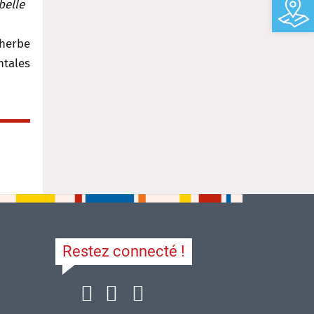
belle
herbe
ntales
Restez connecté !