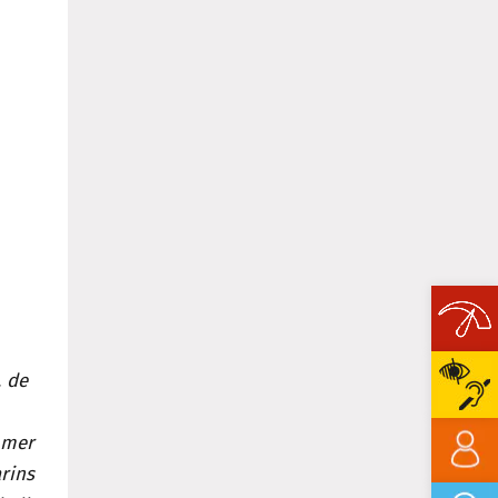
Ope
, de
mer
rins