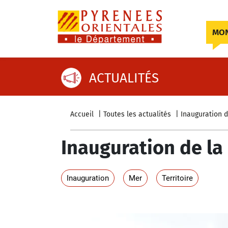
Skip to content
MON
ACTUALITÉS
Accueil
Toutes les actualités
Inauguration d
Inauguration de la
Inauguration
Mer
Territoire