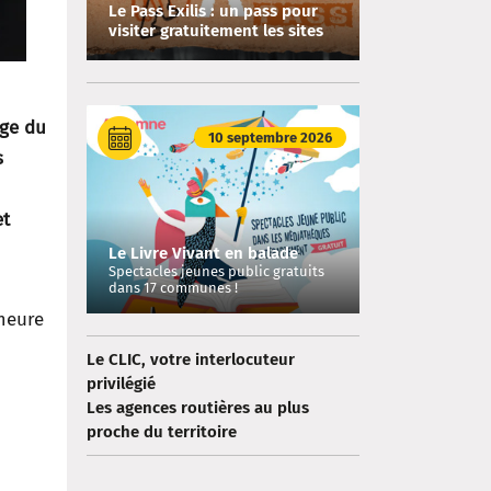
Le Pass Exilis : un pass pour
visiter gratuitement les sites
de mémoire !
ège du
10 septembre 2026
s
et
Le Livre Vivant en balade
Spectacles jeunes public gratuits
dans 17 communes !
meure
Le CLIC, votre interlocuteur
privilégié
Les agences routières au plus
proche du territoire