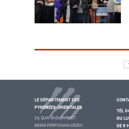
LE DÉPARTEMENT DES
CONT
PYRÉNÉES-ORIENTALES
TÉL 0
24, QUAI SADI CARNOT
DU LU
66906 PERPIGNAN CEDEX
DE 8 