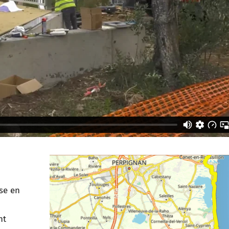
se en
nt