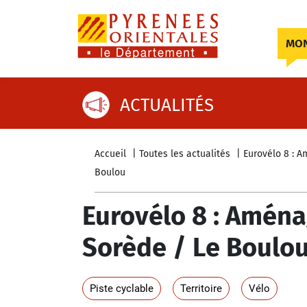
Skip to content
MON
ACTUALITÉS
Accueil
Toutes les actualités
Eurovélo 8 : A
Boulou
Eurovélo 8 : Aména
Sorède / Le Boulo
Piste cyclable
Territoire
Vélo