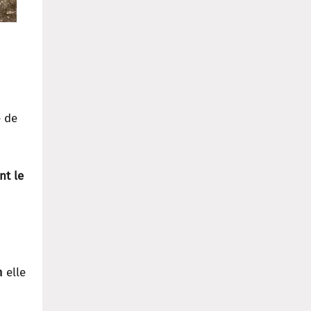
e de
t le
m
elle