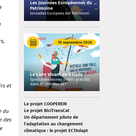
Les Journées Européennes du
a
Patrimoine
Jornades Europees del Patrimoni
n
s,
10 septembre 2026
Le Livre Vivant en balade
Spectacles jeunes public gratuits
dans 17 communes !
rs et
Le projet COOPEREM
Le projet BiciTransCat
e du
Un département pilote de
e des
l'adaptation au changement
e
climatique : le projet ECTAdapt