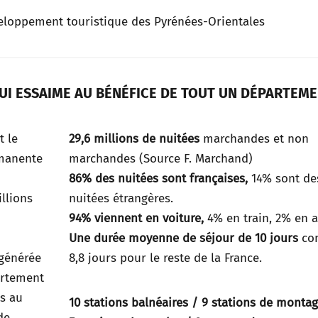
veloppement touristique des Pyrénées-Orientales
UI ESSAIME AU BÉNÉFICE DE TOUT UN DÉPARTEM
t le
29,6 millions de nuitées
marchandes et non
rmanente
marchandes (Source F. Marchand)
86% des nuitées sont françaises,
14% sont de
llions
nuitées étrangères.
94% viennent en voiture,
4% en train, 2% en a
Une durée moyenne de séjour de 10 jours
con
générée
8,8 jours pour le reste de la France.
artement
s au
10 stations balnéaires / 9 stations de monta
de