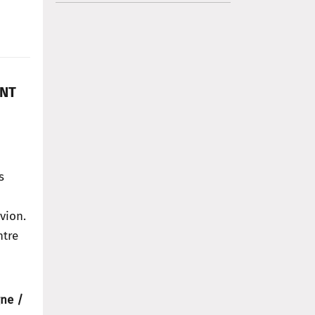
ENT
s
vion.
tre
gne /