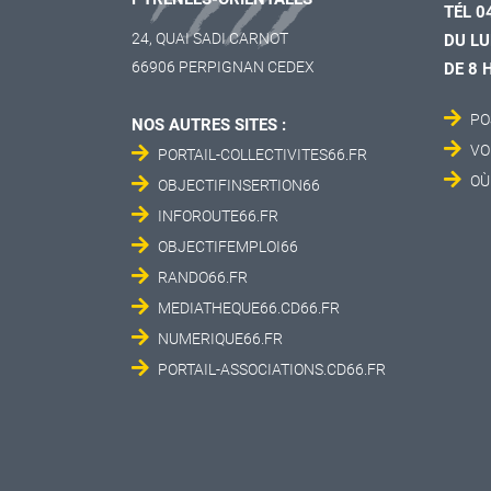
TÉL 0
24, QUAI SADI CARNOT
DU LU
66906 PERPIGNAN CEDEX
DE 8 
PO
NOS AUTRES SITES :
VO
PORTAIL-COLLECTIVITES66.FR
OÙ
OBJECTIFINSERTION66
INFOROUTE66.FR
OBJECTIFEMPLOI66
RANDO66.FR
MEDIATHEQUE66.CD66.FR
NUMERIQUE66.FR
PORTAIL-ASSOCIATIONS.CD66.FR