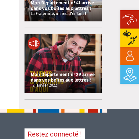
Mon Département n°41 arrive
dans vos boîtes aux lettres !
La Fraternité, un jeu d'enfant !
Ope
Mon Département n°29 arrive
dans vos boîtes aux lettres !
12 janvier 2022
Restez connecté !