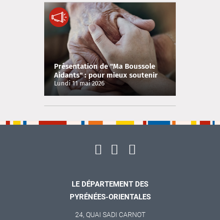
Présentation de "Ma Boussole
Aidants" : pour mieux soutenir
les proches aidants dans les P.O
Lundi 11 mai 2026
LE DÉPARTEMENT DES
PYRÉNÉES-ORIENTALES
24, QUAI SADI CARNOT