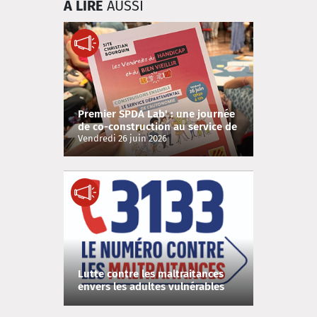
À LIRE
AUSSI
Premier SPDA Lab' : une journée
de co-construction au service de
l'autonomie
Vendredi 26 juin 2026
Lutte contre les maltraitances
envers les adultes vulnérables